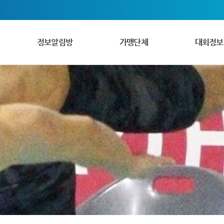
정보알림방
가맹단체
대회정보