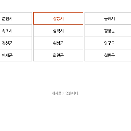
춘천시
강릉시
동해시
속초시
삼척시
평창군
정선군
횡성군
양구군
인제군
화천군
철원군
게시물이 없습니다.