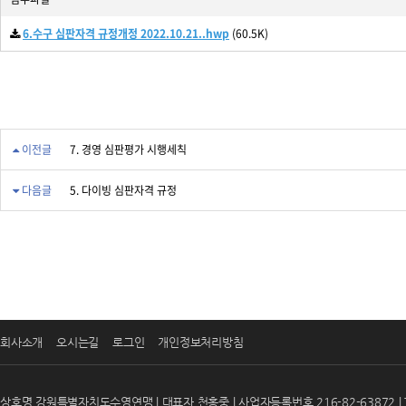
6.수구 심판자격 규정개정 2022.10.21..hwp
(60.5K)
이전글
7. 경영 심판평가 시행세칙
다음글
5. 다이빙 심판자격 규정
회사소개
오시는길
로그인
개인정보처리방침
상호명 강원특별자치도수영연맹 | 대표자 천홍중 | 사업자등록번호 216-82-63872 | T